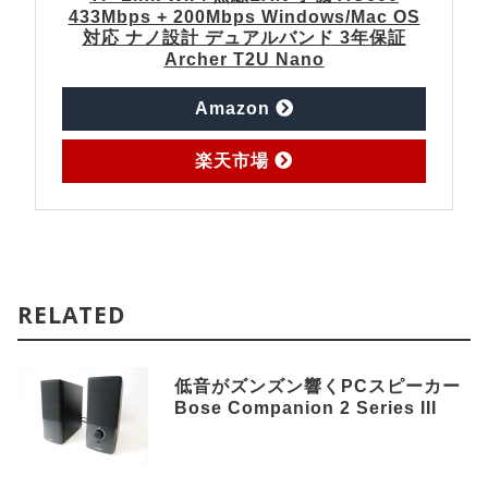
433Mbps + 200Mbps Windows/Mac OS
対応 ナノ設計 デュアルバンド 3年保証
Archer T2U Nano
で
Amazon
探
で
す
楽天市場
探
す
RELATED
低音がズンズン響くPCスピーカー
Bose Companion 2 Series III