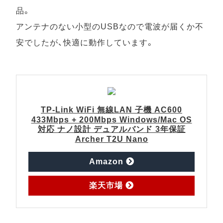
品。
アンテナのない小型のUSBなので電波が届くか不
安でしたが、快適に動作しています。
TP-Link WiFi 無線LAN 子機 AC600
433Mbps + 200Mbps Windows/Mac OS
対応 ナノ設計 デュアルバンド 3年保証
Archer T2U Nano
で
Amazon
探
で
す
楽天市場
探
す